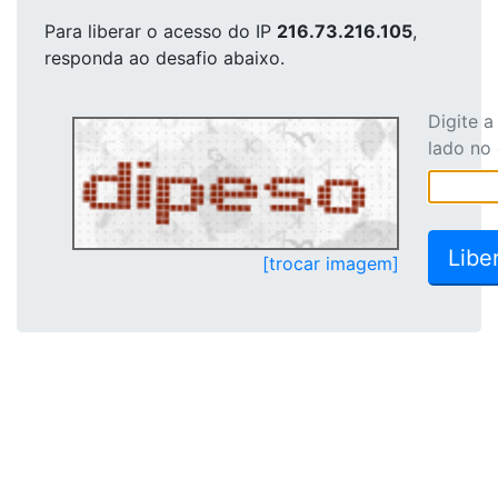
Para liberar o acesso
do IP
216.73.216.105
,
responda ao desafio abaixo.
Digite 
lado no
[trocar imagem]